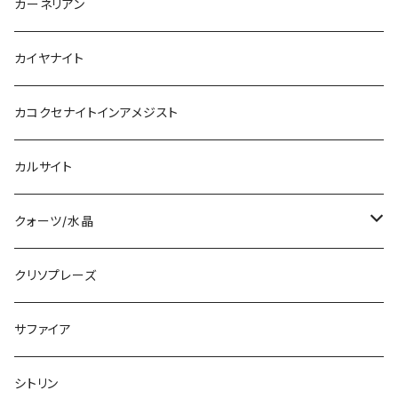
カーネリアン
カイヤナイト
カコクセナイトインアメジスト
カルサイト
クォーツ/水晶
ブラジル産
クリソプレーズ
コロンビア産
サファイア
ヒマラヤ産
シトリン