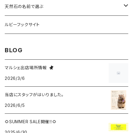
ルース
天然石の名前で選ぶ
タンブル
アクアマリン
ルビーフックサイト
カービング
アメジスト
BLOG
ハート
アベンチュリン
マルシェ出店場所情報
2026/3/6
アクセサリー
アマゾナイト
当店にスタッフがはいりました。
ブレスレット
アラゴナイト
2026/6/5
マカバ・アステロイド
アリゾナ産レムリアン・ダイヤモンド
🌻SUMMER SALE開催‼🌻
2025/6/30
インカローズ