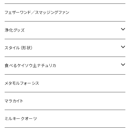
フェザーワンド／スマッジングファン
浄化グッズ
ホワイトセージ
スタイル（形状）
パロサント
原石
食べるケイソウ土ナチュリカ
フランキンセンス
ぺブル
ナチュリカグルデンフリークッキー
メタモルフォーシス
ミルラ
ラフカット
ナチュリカデンタルペースト
マラカイト
塩
ブリオレットカット
ミルキークオーツ