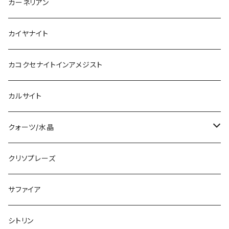
カーネリアン
カイヤナイト
カコクセナイトインアメジスト
カルサイト
クォーツ/水晶
ブラジル産
クリソプレーズ
コロンビア産
サファイア
ヒマラヤ産
シトリン