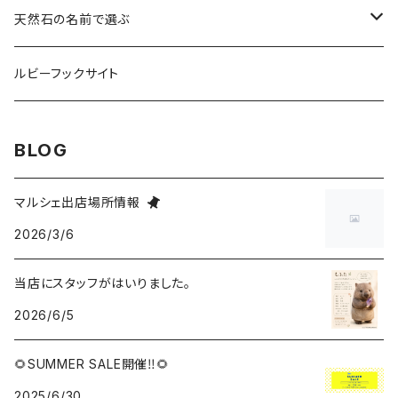
ルース
天然石の名前で選ぶ
タンブル
アクアマリン
ルビーフックサイト
カービング
アメジスト
BLOG
ハート
アベンチュリン
マルシェ出店場所情報
2026/3/6
アクセサリー
アマゾナイト
当店にスタッフがはいりました。
ブレスレット
アラゴナイト
2026/6/5
マカバ・アステロイド
アリゾナ産レムリアン・ダイヤモンド
🌻SUMMER SALE開催‼🌻
2025/6/30
インカローズ