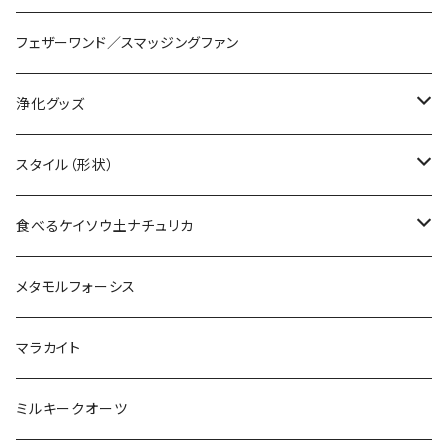
フェザーワンド／スマッジングファン
浄化グッズ
ホワイトセージ
スタイル（形状）
パロサント
原石
食べるケイソウ土ナチュリカ
フランキンセンス
ぺブル
ナチュリカグルデンフリークッキー
メタモルフォーシス
ミルラ
ラフカット
ナチュリカデンタルペースト
マラカイト
塩
ブリオレットカット
ミルキークオーツ