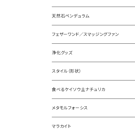
天然石ペンデュラム
フェザーワンド／スマッジングファン
浄化グッズ
ホワイトセージ
スタイル（形状）
パロサント
原石
食べるケイソウ土ナチュリカ
フランキンセンス
ぺブル
ナチュリカグルデンフリークッキー
メタモルフォーシス
ミルラ
ラフカット
ナチュリカデンタルペースト
マラカイト