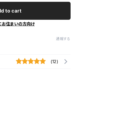
d to cart
にお住まいの方向け
通報する
(12)