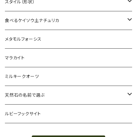
ホワイトセージ
スタイル（形状）
パロサント
原石
食べるケイソウ土ナチュリカ
フランキンセンス
ぺブル
ナチュリカグルデンフリークッキー
メタモルフォーシス
ミルラ
ラフカット
ナチュリカデンタルペースト
マラカイト
塩
ブリオレットカット
ミルキークオーツ
ルース
天然石の名前で選ぶ
タンブル
アクアマリン
ルビーフックサイト
カービング
アメジスト