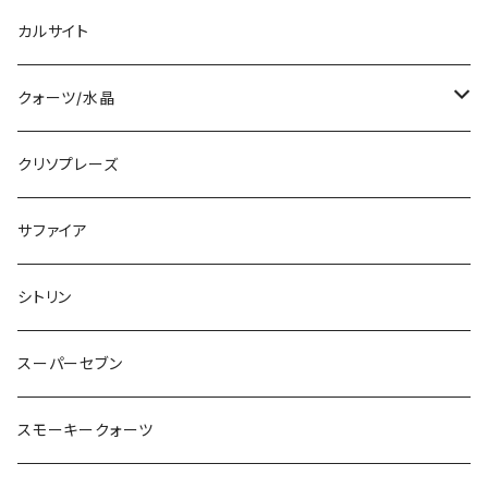
カルサイト
クォーツ/水晶
ブラジル産
クリソプレーズ
コロンビア産
サファイア
ヒマラヤ産
シトリン
レムリアンクォーツ
スーパーセブン
スモーキークォーツ