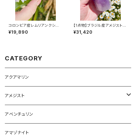
コロンビア産レムリアンクシード
【1点物】ブラジル産アメジストポ
クリスタル/ルース
リッシュポイント/110×60ｍｍ/
¥19,890
¥31,420
515ｇ
CATEGORY
アクアマリン
アメジスト
ブラジル産
アベンチュリン
ウルグアイ産
アマゾナイト