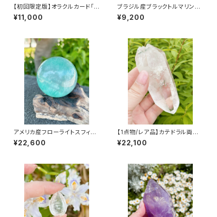
【初回限定版】オラクルカード「H
ブラジル産ブラックトルマリンル
armony ことむけやわす」ハー
チルクォーツ
¥11,000
¥9,200
モニーカード-日本語版-
アメリカ産フローライトスフィア
【1点物/レア品】カテドラル両剣
67mm
マルチポイント
¥22,600
¥22,100