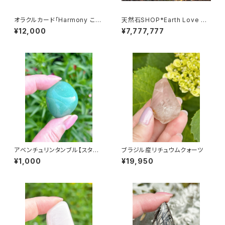
オラクルカード「Harmony こと
天然石SHOP*Earth Love Mi
むけやわす」ハーモニーカード-
neral*by若草本舗について
¥12,000
¥7,777,777
英語語版-はせくらみゆきによる
音声ガイド付（Apple Podcas
t、Spotify）
アベンチュリンタンブル【スタッフ
ブラジル産リチュウムクォーツ
おすすめランダム配送】
¥1,000
¥19,950