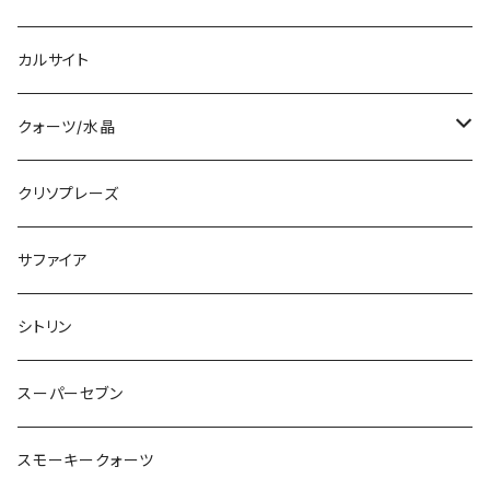
カルサイト
クォーツ/水晶
ブラジル産
クリソプレーズ
コロンビア産
サファイア
ヒマラヤ産
シトリン
レムリアンクォーツ
スーパーセブン
スモーキークォーツ